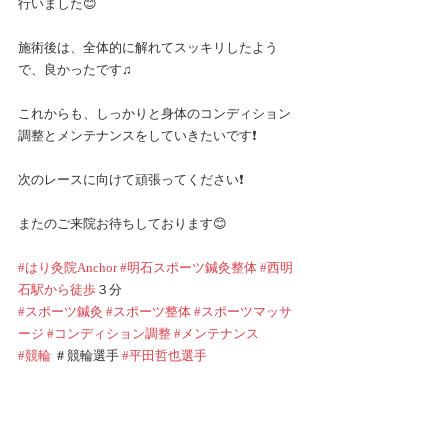
行いました😊
施術後は、全体的に解れてスッキリしたよう
で、良かったです♫
これからも、しっかりと身体のコンディション
調整とメンテナンスをしていきたいです❗️
次のレースに向けて頑張ってください❗️
またのご来院お待ちしております😊
#はり灸院Anchor
#明石スポーツ鍼灸整体
#西明
石駅から徒歩
３分
#スポーツ鍼灸
#スポーツ整体
#スポーツマッサ
ージ
#コンディション調整
#メンテナンス
#競輪
 ＃競輪選手 
#平田哲也選手