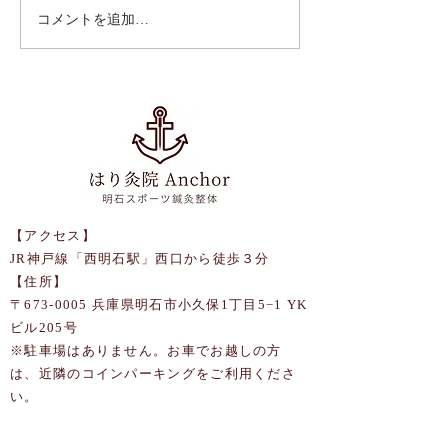
コメントを追加…
競輪選手の運営するトレ
未来の競輪選手
ーニングジムがオープン
ナンスに行って
しました✨
🚴‍♂️
【アクセス】
JR神戸線「西明石駅」西口から徒歩３分
【住所】
〒673-0005 兵庫県明石市小久保1丁目5−1 YK
ビル205号
​※駐車場はありません。お車でお越しの方
は、近隣のコインパーキングをご利用くださ
い。