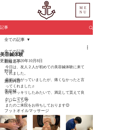
ME
NU
記事
全ての記事
全ての記事
美容鍼体験
更新日：
2020年10月8日
競輪選手
今日は、友人２人が初めての美容鍼体験に来て
野球
くれました。
最初は怖がっていましたが、痛くなかったと言
施術内容
ってくれました♫
美容鍼
顔もスッキリしたみたいで、満足して貰えて良
かったです😆
トレーニング
またのご来院をお待ちしております😌
フットオイルマッサージ
お知らせ