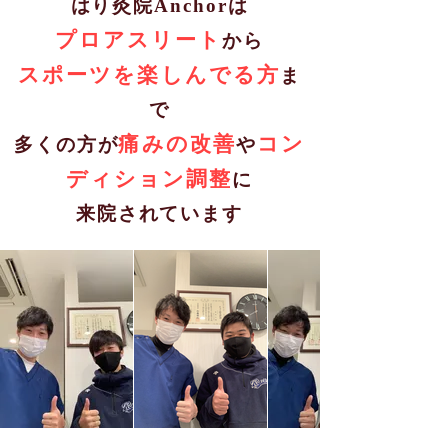
はり灸院Anchorは​
プロアスリート
から
スポーツを楽しんでる方
ま
で
痛みの改善
コン
多くの方が
や
ディション調整
に
来院されています