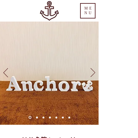
ME
NU
プロアスリートが来院する鍼灸院
明石スポーツ鍼灸整体
​はり灸院Anchor