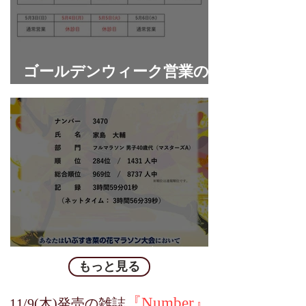
ゴールデンウィーク営業の
お知らせ
フルマラソンに初挑戦
もっと見る
『Numbe
r』
​11/9(木)発売の雑誌