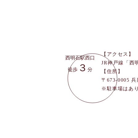
【アクセス】
西明石駅西口
JR神戸線「西
３
徒歩
分
【住所】
〒673-0005
​※駐車場は