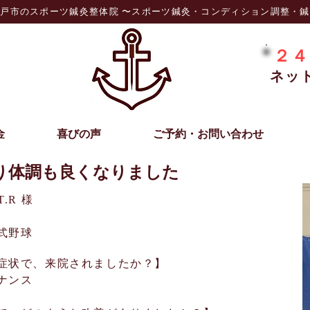
戸市のスポーツ鍼灸整体院 〜スポーツ鍼灸・コンディション調整・
２４
ネッ
金
喜びの声
ご予約・お問い合わせ
り体調も良くなりました
.R 様
式野球
症状で、来院されましたか？】
ナンス