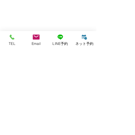
TEL
Email
LINE予約
ネット予約
【ご予約・お問い合わせ】
078-955-2058
TEL：
harikyuinanchor@gmail.com
​​E-mail：
※施術中や往診中、または時間外などはお電
話に対応できない場合がございます。
その際には、留守番電話にメッセージをお願
いいたします。
後ほど、こちらからご連絡させていただきま
す。