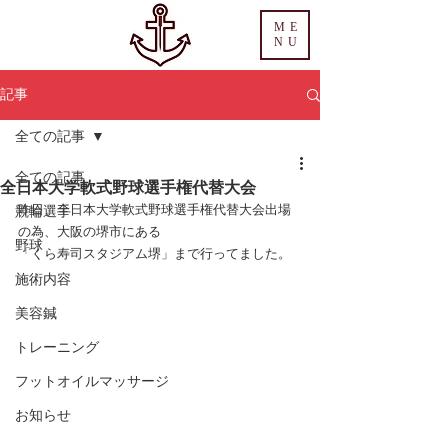
ME
NU
記事
全ての記事
全ての記事
全日本大学軟式野球選手権代替大会
昨日、全日本大学軟式野球選手権代替大会出場
競輪選手
の為、大阪の堺市にある
野球
「くら寿司スタジアム堺」まで行ってました。
施術内容
美容鍼
トレーニング
フットオイルマッサージ
お知らせ