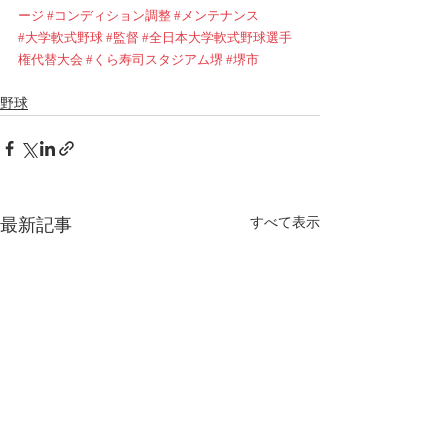
ージ
#コンディション調整
#メンテナンス
#大学軟式野球
#監督
#全日本大学軟式野球選手
権代替大会
#くら寿司スタジアム堺
#堺市
野球
最新記事
すべて表示