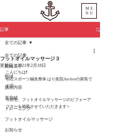
ME
NU
記事
全ての記事
全ての記事
フットオイルマッサージ３
更新日：
2021年2月18日
競輪選手
こんにちは❗️
野球
明石スポーツ鍼灸整体 はり灸院Anchorの家島で
す😊
施術内容
美容鍼
今回も、フットオイルマッサージのビフォーア
フターを掲載させていただきます✨
トレーニング
フットオイルマッサージ
お知らせ