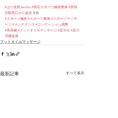
#はり灸院Anchor
#明石スポーツ鍼灸整体
#西明
石駅西口から徒歩
３分
#スポーツ鍼灸
#スポーツ整体
#スポーツマッサ
ージ
#メンテナンス
#コンディション調整
#美容鍼
#フットオイルマッサージ
#足やせ
#足の
浮腫改善
フットオイルマッサージ
最新記事
すべて表示