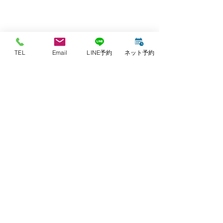
TEL
Email
LINE予約
ネット予約
【ご予約・お問い合わせ】
078-955-2058
TEL：
harikyuinanchor@gmail.com
​​E-mail：
※施術中や往診中、または時間外などはお電
話に対応できない場合がございます。
その際には、留守番電話にメッセージをお願
いいたします。