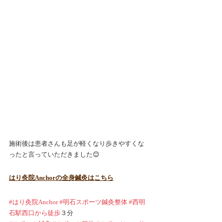
施術後は患者さんも足が軽くなり歩きやすくな
ったと言っていただきました😊
はり灸院Anchorの全身鍼灸はこちら
#はり灸院Anchor
#明石スポーツ鍼灸整体
#西明
石駅西口から徒歩
３分