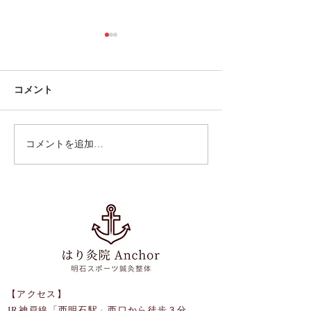
コメント
コメントを追加…
足首捻挫が良くなった患
シンスプリント
者さんから嬉しいお声を
ある患者さんか
いただきました
お声をいただき
【アクセス】
JR神戸線「西明石駅」西口から徒歩３分