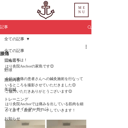
ME
NU
記事
全ての記事
全ての記事
膝痛
こんにちは！
競輪選手
はり灸院Anchorの家島です😊
野球
今日は膝痛の患者さんへの鍼灸施術を行なって
施術内容
いるところを撮影させていただきました😊
美容鍼
ご協力いただきありがとうございます😌
トレーニング
はり灸院Anchorでは痛みを出している筋肉を細
フットオイルマッサージ
かく診て、直接アプローチしていきます！
お知らせ