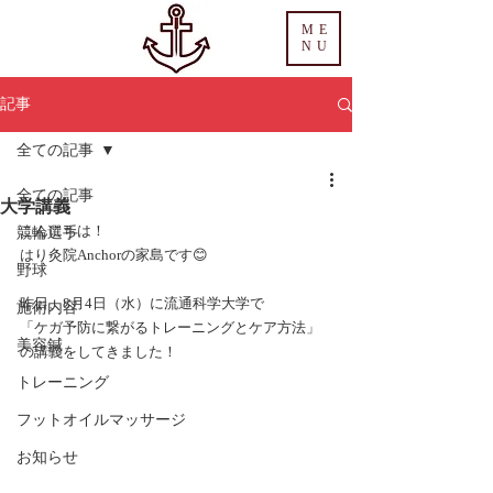
ME
NU
記事
全ての記事
全ての記事
大学講義
こんにちは！
競輪選手
はり灸院Anchorの家島です😊
野球
昨日、8月4日（水）に流通科学大学で
施術内容
「ケガ予防に繋がるトレーニングとケア方法」
美容鍼
の講義をしてきました！
トレーニング
フットオイルマッサージ
お知らせ