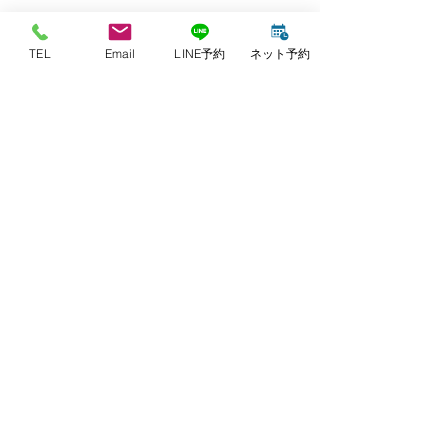
TEL
Email
LINE予約
ネット予約
【ご予約・お問い合わせ】
078-955-2058
TEL：
harikyuinanchor@gmail.com
​​E-mail：
※施術中や往診中、または時間外などはお電
話に対応できない場合がございます。
その際には、留守番電話にメッセージをお願
いいたします。
後ほど、こちらからご連絡させていただきま
す。