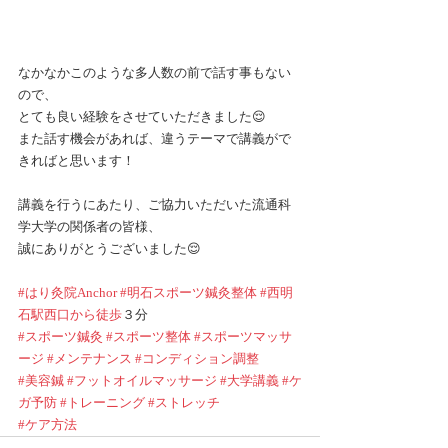
なかなかこのような多人数の前で話す事もない
ので、
とても良い経験をさせていただきました😌
また話す機会があれば、違うテーマで講義がで
きればと思います！
講義を行うにあたり、ご協力いただいた流通科
学大学の関係者の皆様、
誠にありがとうございました😌
#はり灸院Anchor
#明石スポーツ鍼灸整体
#西明
石駅西口から徒歩
３分
#スポーツ鍼灸
#スポーツ整体
#スポーツマッサ
ージ
#メンテナンス
#コンディション調整
#美容鍼
#フットオイルマッサージ
#大学講義
#ケ
ガ予防
#トレーニング
#ストレッチ
#ケア方法