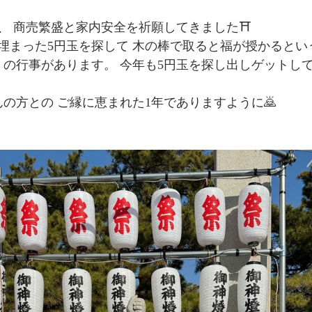
、 商売繁盛と家内安全を祈願してきました⛩️ 
埋まった5円玉を探して 木の棒で取ると福が授かるという
の行事があります。 今年も5円玉を探し出しゲットしてき
の方との ご縁に恵まれた1年でありますように🙇