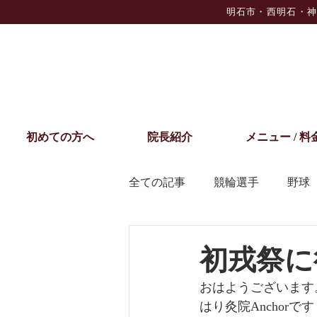
明石市・西明石・神
初めての方へ
院長紹介
メニュー / 料
全ての記事
競輪選手
野球
お知らせ
初戎祭に
おはようございます
はり灸院Anchorです