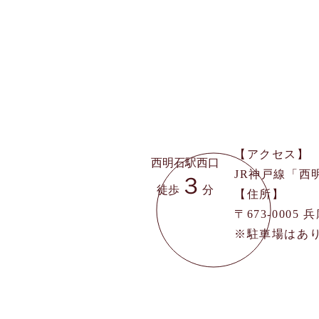
【アクセス】
西明石駅西口
JR神戸線「西
３
徒歩
分
【住所】
〒673-0005
​※駐車場は