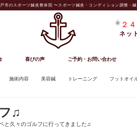
戸市のスポーツ鍼灸整体院 〜スポーツ鍼灸・コンディション調整・
２４
ネッ
金
喜びの声
ご予約・お問い合わせ
施術内容
美容鍼
トレーニング
フットオイ
フ♫
ペと久々のゴルフに行ってきました♫