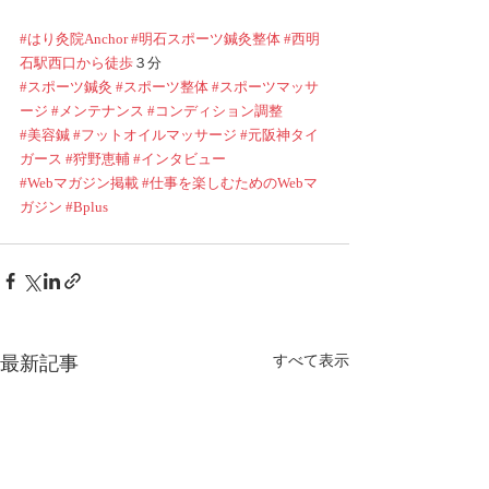
#はり灸院Anchor
#明石スポーツ鍼灸整体
#西明
石駅西口から徒歩
３分
#スポーツ鍼灸
#スポーツ整体
#スポーツマッサ
ージ
#メンテナンス
#コンディション調整
#美容鍼
#フットオイルマッサージ
#元阪神タイ
ガース
#狩野恵輔
#インタビュー
#Webマガジン掲載
#仕事を楽しむためのWebマ
ガジン
#Bplus
最新記事
すべて表示