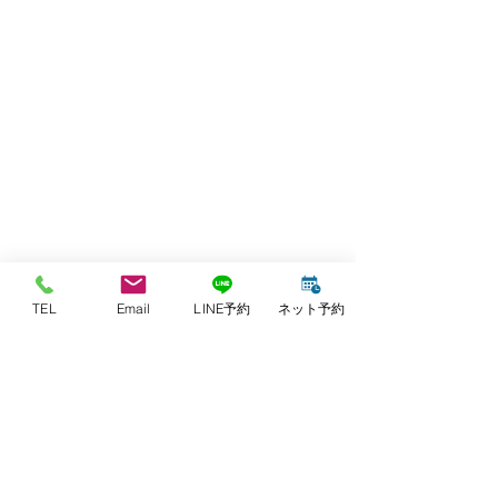
TEL
Email
LINE予約
ネット予約
【ご予約・お問い合わせ】
078-955-2058
TEL：
harikyuinanchor@gmail.com
​​E-mail：
※施術中や往診中、または時間外などはお電