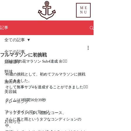
ME
NU
記事
全ての記事
全ての記事
フルマラソンに初挑戦
🏃‍♂️🌼 菜の花マラソン Sub4達成 🌼🏃‍♂️
競輪選手
野球
40歳の挑戦として、初めてフルマラソンに挑戦
してきました。
施術内容
そして無事サブ4を達成することができました🏃‍♂️
美容鍼
タイムは3時間56分39秒
トレーニング
フットオイルマッサージ
アップダウンの多い過酷なコース、
さらに風と雨というタフなコンディションの
お知らせ
中、