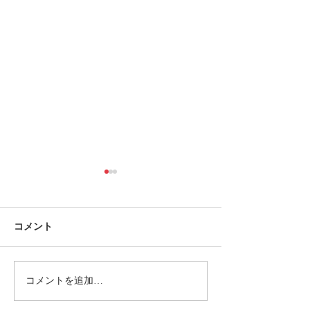
コメント
臨時休診のお知
コメントを追加…
ゴールデンウィーク営業
のお知らせ